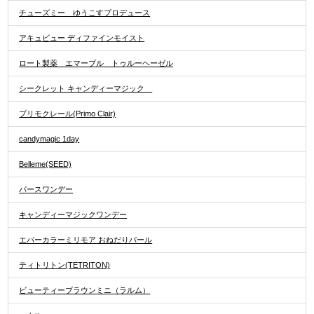
チューズミー ゆうこすプロデュース
アキュビュー ディファインモイスト
ロート製薬 エマーブル トゥルーヘーゼル
シークレット キャンディーマジック
プリモクレール(Primo Clair)
candymagic 1day
Belleme(SEED)
パースワンデー
キャンディーマジックワンデー
エバーカラーミリモア おねだりパール
ティトリトン(TETRITON)
ビューティーブラウンミニ（ラルム）