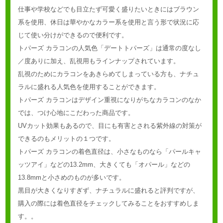
仕事や学校などでも目立たず可愛く盛りたいときにはブラウン
系を使用、休日は華やかなカラー系を使用と言う形で状況に応
じて使い分けができるので便利です。
トパーズ カラコンの人気色「デートトパーズ」は通常の度なし
／度ありに加え、乱視用もラインナップされています。
乱視のためにカラコンをあきらめてしまっている方も、ナチュ
ラルに盛れる人気色を使用することができます。
トパーズ カラコンはデザイン重視になりがちなカラコンのなか
では、つけ心地にこだわった商品です。
UVカット効果もあるので、目にも有害とされる紫外線の対策が
できるのもメリットの１つです。
トパーズ カラコンの着色直径は、小さなものなら「パールキャ
ッツアイ」などの13.2mm、大きくても「オパール」などの
13.8mmと小さめのものが多いです。
黒目が大きくなりすぎず、ナチュラルに盛れると評判ですが、
購入の際には着色直径をチェックしてみることをおすすめしま
す。。