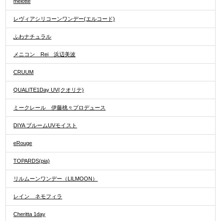
melotte
レヴィアシリコーンワンデー(エルコード)
ふわナチュラル
メニコン Rei 浜辺美波
CRUUM
QUALITE1Day UV(クオリテ)
ミークレール 伊藤桃々プロデュース
DIYA ブルームUVモイスト
eRouge
TOPARDS(pia)
リルムーンワンデー（LILMOON）
レイン ネモフィラ
Cheritta 1day