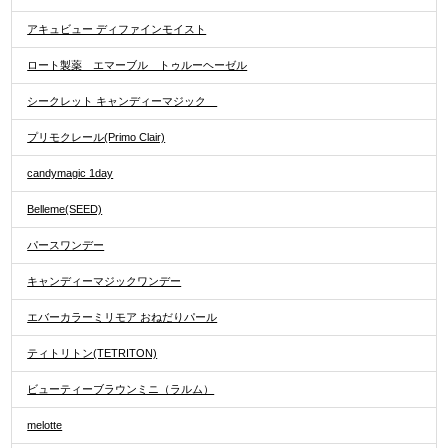
アキュビュー ディファインモイスト
ロート製薬 エマーブル トゥルーヘーゼル
シークレット キャンディーマジック
プリモクレール(Primo Clair)
candymagic 1day
Belleme(SEED)
パースワンデー
キャンディーマジックワンデー
エバーカラーミリモア おねだりパール
ティトリトン(TETRITON)
ビューティーブラウンミニ（ラルム）
melotte