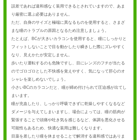
誤差であれば違和感なく装用できるとされていますので、あま
り厳密に選ぶ必要はありません。
ただ、自身のサイズと極端に異なるものを使用すると、さまざ
まな瞳のトラブルの原因となるため注意しましょう。
たとえば、BCが大きいカラコンを使用すると、瞳にしっかりと
フィットしないことで目を動かしたり瞬きした際にズレやすく
なり、見えかたが安定しません。
歩いたり運転するのも危険ですし、目にレンズのフチが当たる
のでゴロゴロとした不快感を覚えやすく、気になって肝心のオ
シャレを楽しめないでしょう。
小さいBCのカラコンだと、瞳が締め付けられて圧迫感が出てし
まいます。
瞳が充血したり、しっかり呼吸できずに乾燥しやすくなるなど
ダメージを与えてしまいますし、場合によっては、瞳の筋肉が
緊張することで頭痛や吐き気を感じるなど、体調を悪化させる
可能性もあるため、快適な装用は難しくなります。
目薬を差したり瞳を休ませることで解消する違和感ではありま