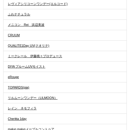
レヴィアシリコーンワンデー(エルコード)
ふわナチュラル
メニコン Rei 浜辺美波
CRUUM
QUALITE1Day UV(クオリテ)
ミークレール 伊藤桃々プロデュース
DIYA ブルームUVモイスト
eRouge
TOPARDS(pia)
リルムーンワンデー（LILMOON）
レイン ネモフィラ
Cheritta 1day
malun malunメープルコントゥア